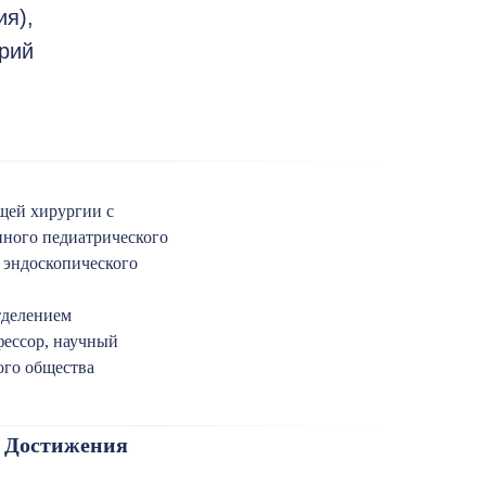
ия),
рий
щей хирургии с
нного педиатрического
 эндоскопического
тделением
ессор, научный
ого общества
. Достижения