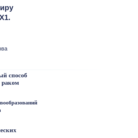
миру
X1.
ова
ый способ
 раком
овообразований
а
еских