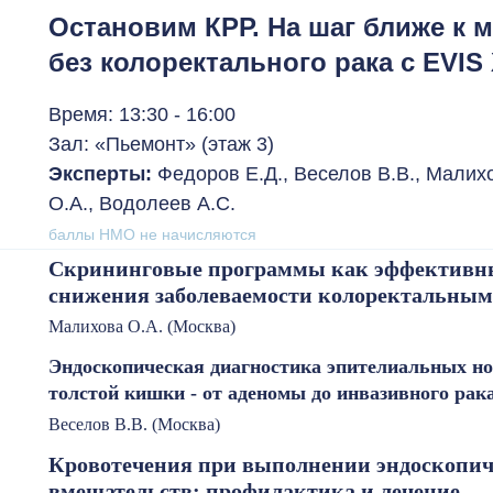
Остановим КРР. На шаг ближе к 
без колоректального рака с EVIS 
Время: 13:30 - 16:00
Зал: «Пьемонт» (этаж 3)
Эксперты:
Федоров Е.Д., Веселов В.В., Малих
О.А., Водолеев А.С.
баллы НМО не начисляются
Скрининговые программы как эффективн
снижения заболеваемости колоректальным
Малихова О.А. (Москва)
Эндоскопическая диагностика эпителиальных н
толстой кишки - от аденомы до инвазивного рак
Веселов В.В. (Москва)
Кровотечения при выполнении эндоскопич
вмешательств: профилактика и лечение