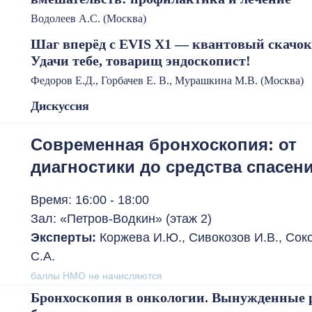
Водолеев А.С. (Москва)
Шаг вперёд с EVIS X1 — квантовый скачок 
Удачи тебе, товарищ эндоскопист!
Федоров Е.Д., Горбачев Е. В., Мурашкина М.В. (Москва)
Дискуссия
Современная бронхоскопия: от
диагностики до средства спасен
Время: 16:00 - 18:00
Зал: «Петров-Водкин» (этаж 2)
Эксперты:
Коржева И.Ю., Сивокозов И.В., Сок
С.А.
баллы НМО не начисляются
Бронхоскопия в онкологии. Вынужденные р