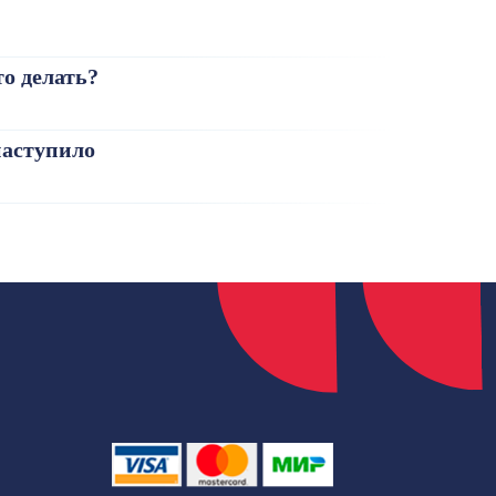
то делать?
наступило