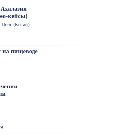
 Ахалазия
ео-кейсы)
 Пенг (Китай)
 на пищеводе
ечении
ии
та