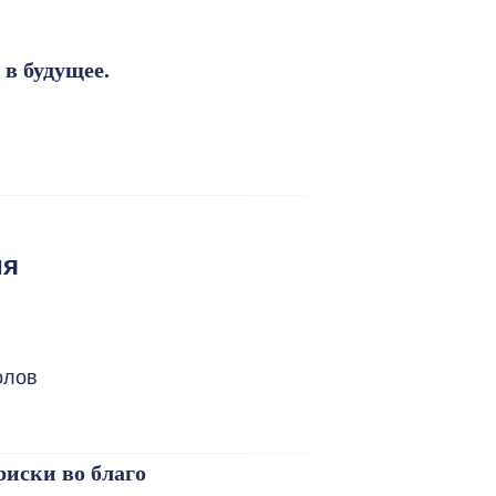
в будущее.
ия
олов
иски во благо